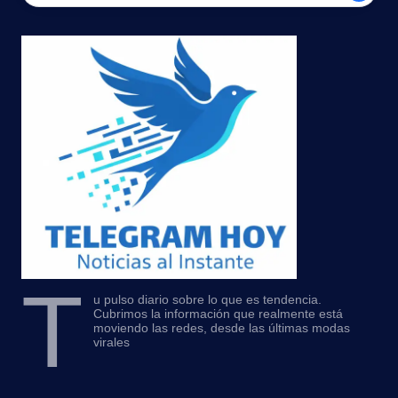
T
u pulso diario sobre lo que es tendencia.
Cubrimos la información que realmente está
moviendo las redes, desde las últimas modas
virales