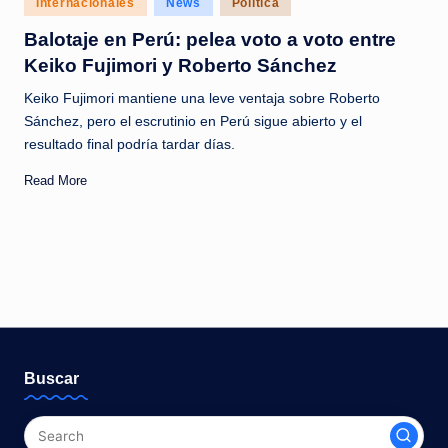
Internacionales
News
Política
c
in
Balotaje en Perú: pelea voto a voto entre
i
Keiko Fujimori y Roberto Sánchez
a
Keiko Fujimori mantiene una leve ventaja sobre Roberto
s
Sánchez, pero el escrutinio en Perú sigue abierto y el
a
resultado final podría tardar días.
l
Read More
i
n
s
t
a
n
Buscar
t
e