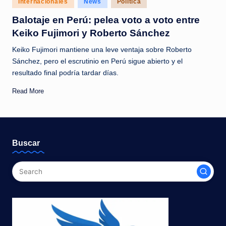
Internacionales
News
Política
c
in
Balotaje en Perú: pelea voto a voto entre
i
Keiko Fujimori y Roberto Sánchez
a
Keiko Fujimori mantiene una leve ventaja sobre Roberto
s
Sánchez, pero el escrutinio en Perú sigue abierto y el
a
resultado final podría tardar días.
l
Read More
i
n
s
Buscar
t
a
n
t
e