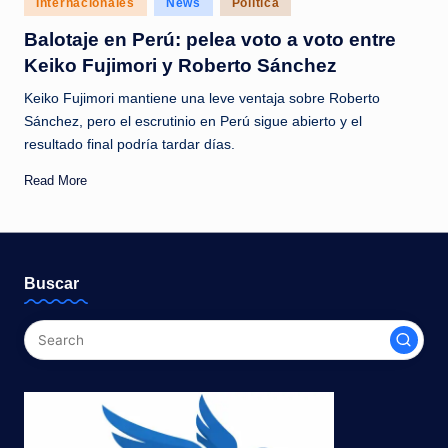
Internacionales
News
Política
c
in
Balotaje en Perú: pelea voto a voto entre
i
Keiko Fujimori y Roberto Sánchez
a
Keiko Fujimori mantiene una leve ventaja sobre Roberto
s
Sánchez, pero el escrutinio en Perú sigue abierto y el
a
resultado final podría tardar días.
l
Read More
i
n
s
Buscar
t
a
n
t
e