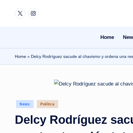
Twitter
Instagram
Skip
to
content
Home
New
Home
»
Delcy Rodríguez sacude al chavismo y ordena una rees
Posted
News
Política
in
Delcy Rodríguez sac