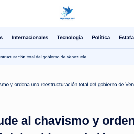
N
o
s
Internacionales
Tecnología
Política
Estafa
T
i
tructuración total del gobierno de Venezuela
T
e
l
e
ude al chavismo y orde
|
N