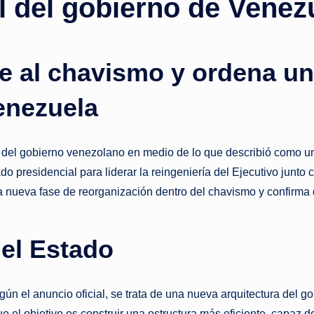
al del gobierno de Venez
o
ti
e al chavismo y ordena un
c
Venezuela
i
a
del gobierno venezolano en medio de lo que describió como una 
s
presidencial para liderar la reingeniería del Ejecutivo junto
a nueva fase de reorganización dentro del chavismo y confirma
a
l
el Estado
i
n
egún el anuncio oficial, se trata de una nueva arquitectura del 
el objetivo es construir una estructura más eficiente, capaz de 