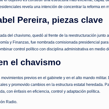
s
esidenciales revela una intención de concentrar la reforma en m
t
bel Pereira, piezas clave
a
n
ada del chavismo, quedó al frente de la reestructuración junto
t
nomía y Finanzas, fue nombrada comisionada presidencial para l
inar control político con disciplina administrativa en medio d
e
en el chavismo
 movimientos previos en el gabinete y en el alto mando milita
ales y promovido cambios en la estructura estatal heredada. Pa
 con énfasis en eficiencia, control y adaptación política.
ión Radio.