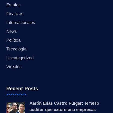
Estafas
Finanzas
Internacionales
News
Política
Tecnología
Uncategorized
Vireales
Recent Posts
Aarón Elías Castro Pulgar: el falso
auditor que extorsiona empresas