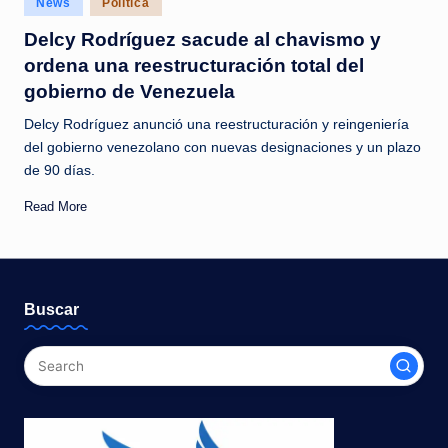
News
Política
c
in
Delcy Rodríguez sacude al chavismo y
i
ordena una reestructuración total del
a
gobierno de Venezuela
s
Delcy Rodríguez anunció una reestructuración y reingeniería
a
del gobierno venezolano con nuevas designaciones y un plazo
de 90 días.
l
i
Read More
n
s
t
Buscar
a
n
t
e