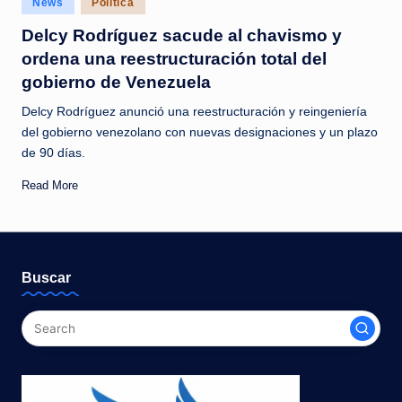
News
Política
c
in
Delcy Rodríguez sacude al chavismo y
i
ordena una reestructuración total del
a
gobierno de Venezuela
s
Delcy Rodríguez anunció una reestructuración y reingeniería
a
del gobierno venezolano con nuevas designaciones y un plazo
de 90 días.
l
i
Read More
n
s
t
Buscar
a
n
t
e