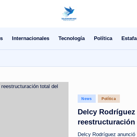
N
o
s
Internacionales
Tecnología
Política
Estafa
T
i
T
e
l
Posted
News
Política
in
e
Delcy Rodríguez
|
reestructuración
N
Delcy Rodríguez anunció u