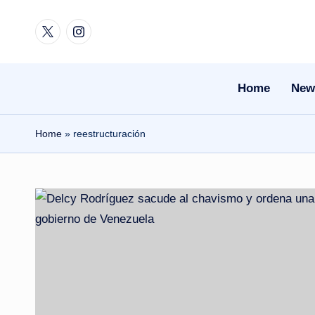
Twitter
Instagram
Skip
to
content
Home
New
Home
»
reestructuración