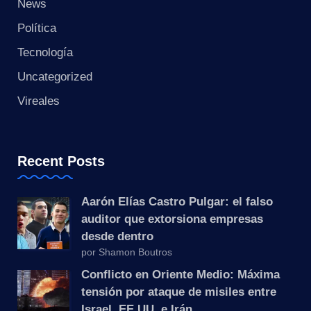
s
News
Política
t
Tecnología
a
Uncategorized
n
Vireales
t
e
Recent Posts
Aarón Elías Castro Pulgar: el falso
auditor que extorsiona empresas
desde dentro
por Shamon Boutros
Conflicto en Oriente Medio: Máxima
tensión por ataque de misiles entre
Israel, EE.UU. e Irán