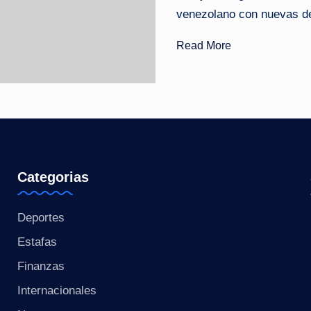
venezolano con nuevas de
o
Read More
ti
c
i
a
s
Categorias
a
Deportes
l
Estafas
i
Finanzas
n
Internacionales