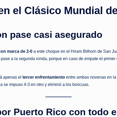
 en el Clásico Mundial d
o
ti
c
on pase casi asegurado
i
con marca de 2-0
a este choque en el Hiram Bithorn de San Jua
a
l pase a la segunda ronda, porque en caso de empate el primer c
s
a
erá apenas el
tercer enfrentamiento
entre ambas novenas en la h
l
 se impuso 4-3 en otro y eliminó a los boricuas.
i
n
or Puerto Rico con todo el