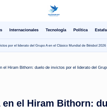
N
o
s
Internacionales
Tecnología
Política
Estafa
T
i
ictos por el liderato del Grupo A en el Clásico Mundial de Béisbol 2026
T
e
l
e
|
en el Hiram Bithorn: du
N