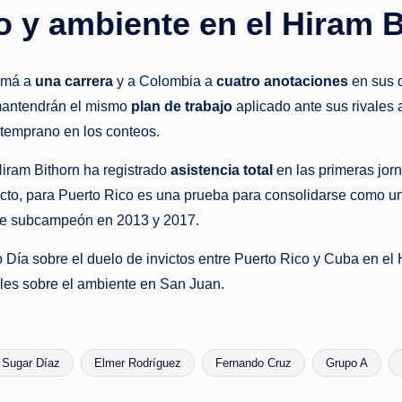
go y ambiente en el Hiram 
namá a
una carrera
y a Colombia a
cuatro anotaciones
en sus 
antendrán el mismo
plan de trabajo
aplicado ante sus rivales 
 temprano en los conteos.
 Hiram Bithorn ha registrado
asistencia total
en las primeras jor
icto, para Puerto Rico es una prueba para consolidarse como uno
 fue subcampeón en 2013 y 2017.
a sobre el duelo de invictos entre Puerto Rico y Cuba en el H
les sobre el ambiente en San Juan.
 Sugar Díaz
Elmer Rodríguez
Fernando Cruz
Grupo A