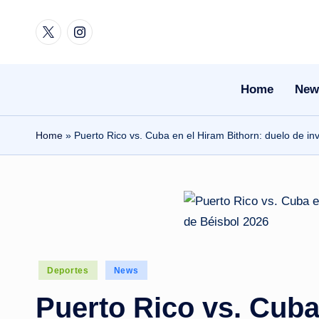
Twitter
Instagram
Skip
to
content
Home
New
Home
»
Puerto Rico vs. Cuba en el Hiram Bithorn: duelo de inv
Posted
Deportes
News
in
Puerto Rico vs. Cuba 