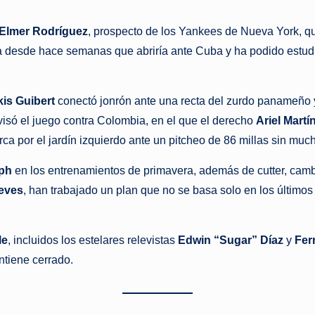
s
t
Elmer Rodríguez
, prospecto de los Yankees de Nueva York, qu
a desde hace semanas que abriría ante Cuba y ha podido estudia
a
n
kis Guibert
conectó jonrón ante una recta del zurdo panameño
t
isó el juego contra Colombia, en el que el derecho
Ariel Martí
rca por el jardín izquierdo ante un pitcheo de 86 millas sin mu
e
mph
en los entrenamientos de primavera, además de cutter, cambio
eves
, han trabajado un plan que no se basa solo en los últimos
le
, incluidos los estelares relevistas
Edwin “Sugar” Díaz
y
Fer
ntiene cerrado.