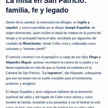
La misa en San Patricio:
familia, fe y legado
Dentro de la catedral, la ceremonia fue bilingüe, en
inglés y
español
, y estuvo presidida por el obispo
Joseph Espaillat
, de
origen dominicano, quien recibió el ataúd de madera en la puerta del
templo y lo acompañó hasta el altar, escoltado por alguaciles del
condado de
Westchester
, donde Colón vivía y colaboraba como
voluntario y “teniente sheriff”.
El servicio comenzó con el panegírico a cargo de sus hijos
Diego y
Alejandro Miguel
, quienes recordaron la carrera de su padre y su
deseo expresado en vida de que su funeral se celebrara en la
Catedral de San Patricio. “
Lo logramos
”, dijo Alejandro, subrayando
que ese escenario era un sueño cumplido para el trombonista,
productor y arreglista.​
El obispo Espaillat y otros religiosos hablaron de la dimensión
espiritual del adiós y del legado de Colón como artista y como
hombre de familia, invitando a los presentes a ver el funeral no solo
como un final, sino como un acto de gratitud por su vida y obra.