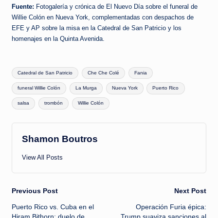
Fuente:
Fotogalería y crónica de El Nuevo Día sobre el funeral de
Willie Colón en Nueva York, complementadas con despachos de
EFE y AP sobre la misa en la Catedral de San Patricio y los
homenajes en la Quinta Avenida.
Tags:
Catedral de San Patricio
Che Che Colé
Fania
funeral Willie Colón
La Murga
Nueva York
Puerto Rico
salsa
trombón
Willie Colón
Shamon Boutros
View All Posts
Post
Previous Post
Next Post
Puerto Rico vs. Cuba en el
Operación Furia épica:
navigation
Hiram Bithorn: duelo de
Trump suaviza sanciones al