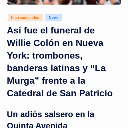
c
i
Posted
Internacionales
News
a
in
Así fue el funeral de
s
a
Willie Colón en Nueva
l
York: trombones,
i
banderas latinas y “La
n
s
Murga” frente a la
t
Catedral de San Patricio
a
n
Un adiós salsero en la
t
Quinta Avenida
e