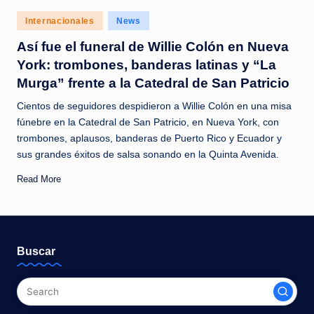
c
Posted
Internacionales
News
i
in
Así fue el funeral de Willie Colón en Nueva
a
York: trombones, banderas latinas y “La
s
Murga” frente a la Catedral de San Patricio
a
Cientos de seguidores despidieron a Willie Colón en una misa
l
fúnebre en la Catedral de San Patricio, en Nueva York, con
trombones, aplausos, banderas de Puerto Rico y Ecuador y
i
sus grandes éxitos de salsa sonando en la Quinta Avenida.
n
Read More
s
t
a
Buscar
n
t
e