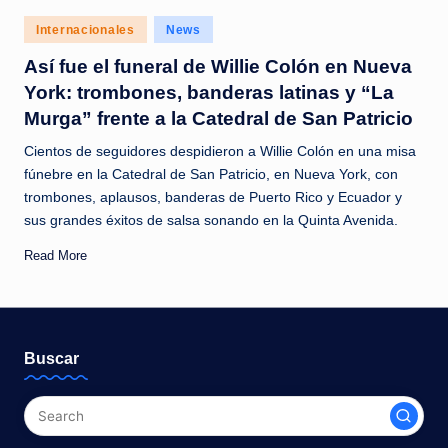
c
Posted
Internacionales
News
i
in
Así fue el funeral de Willie Colón en Nueva
a
York: trombones, banderas latinas y “La
s
Murga” frente a la Catedral de San Patricio
a
Cientos de seguidores despidieron a Willie Colón en una misa
l
fúnebre en la Catedral de San Patricio, en Nueva York, con
trombones, aplausos, banderas de Puerto Rico y Ecuador y
i
sus grandes éxitos de salsa sonando en la Quinta Avenida.
n
Read More
s
t
a
Buscar
n
t
e