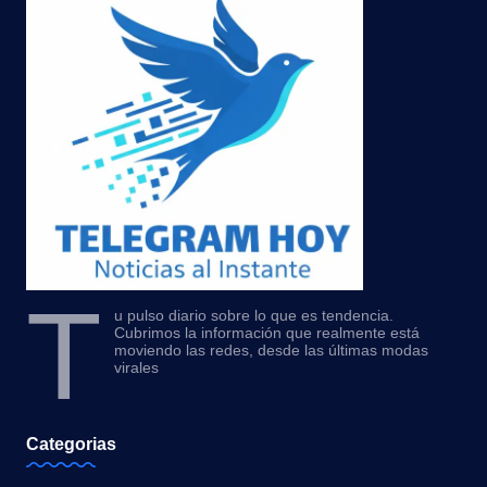
T
u pulso diario sobre lo que es tendencia.
Cubrimos la información que realmente está
moviendo las redes, desde las últimas modas
virales
Categorias