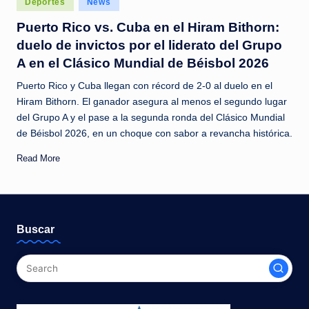
Deportes
News
c
in
Puerto Rico vs. Cuba en el Hiram Bithorn:
i
duelo de invictos por el liderato del Grupo
a
A en el Clásico Mundial de Béisbol 2026
s
Puerto Rico y Cuba llegan con récord de 2-0 al duelo en el
a
Hiram Bithorn. El ganador asegura al menos el segundo lugar
del Grupo A y el pase a la segunda ronda del Clásico Mundial
l
de Béisbol 2026, en un choque con sabor a revancha histórica.
i
Read More
n
s
t
Buscar
a
n
t
e