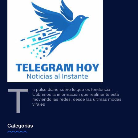
T
u pulso diario sobre lo que es tendencia.
Cubrimos la información que realmente está
moviendo las redes, desde las últimas modas
virales
Categorias