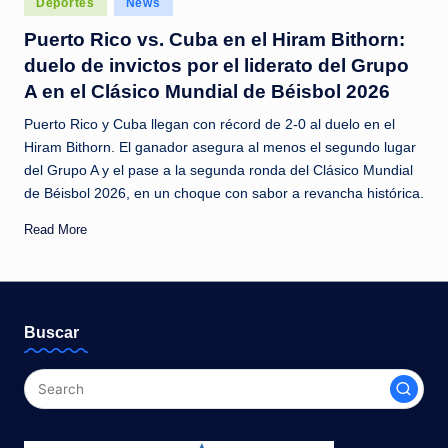
Deportes
News
c
in
Puerto Rico vs. Cuba en el Hiram Bithorn:
i
duelo de invictos por el liderato del Grupo
a
A en el Clásico Mundial de Béisbol 2026
s
Puerto Rico y Cuba llegan con récord de 2-0 al duelo en el
a
Hiram Bithorn. El ganador asegura al menos el segundo lugar
del Grupo A y el pase a la segunda ronda del Clásico Mundial
l
de Béisbol 2026, en un choque con sabor a revancha histórica.
i
Read More
n
s
t
Buscar
a
n
t
e