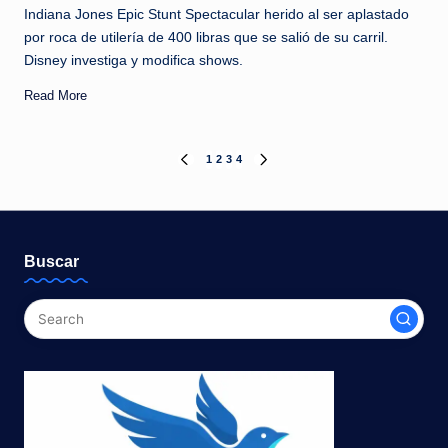
Indiana Jones Epic Stunt Spectacular herido al ser aplastado
por roca de utilería de 400 libras que se salió de su carril.
Disney investiga y modifica shows.
Read More
Paginación
1
2
3
4
PREVIOUS
NEXT
PAGE
PAGE
de
entradas
Buscar