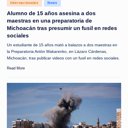
c
Posted
Internacionales
News
in
i
Alumno de 15 años asesina a dos
maestras en una preparatoria de
a
Michoacán tras presumir un fusil en redes
s
sociales
a
Un estudiante de 15 años mató a balazos a dos maestras en
l
la Preparatoria Antón Makarenko, en Lázaro Cárdenas,
Michoacán, tras publicar videos con un fusil en redes sociales.
i
n
Read More
s
t
a
n
t
e