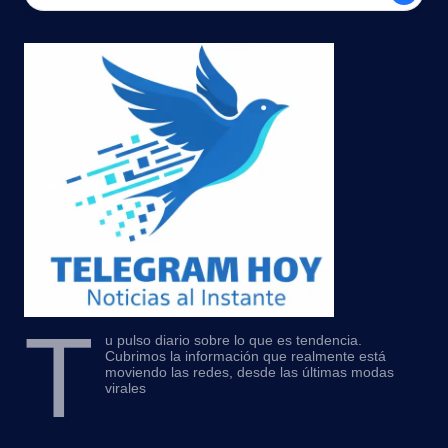
T
u pulso diario sobre lo que es tendencia.
Cubrimos la información que realmente está
moviendo las redes, desde las últimas modas
virales