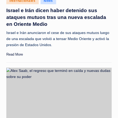
Internacionales
News
c
in
Israel e Irán dicen haber detenido sus
i
ataques mutuos tras una nueva escalada
a
en Oriente Medio
s
Israel e Irán anunciaron el cese de sus ataques mutuos luego
a
de una escalada que volvió a tensar Medio Oriente y activó la
presión de Estados Unidos.
l
i
Read More
n
s
t
a
n
t
e