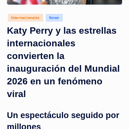
c
i
Posted
Internacionales
News
a
in
Katy Perry y las estrellas
s
a
internacionales
l
convierten la
i
inauguración del Mundial
n
s
2026 en un fenómeno
t
viral
a
n
Un espectáculo seguido por
t
millones
e