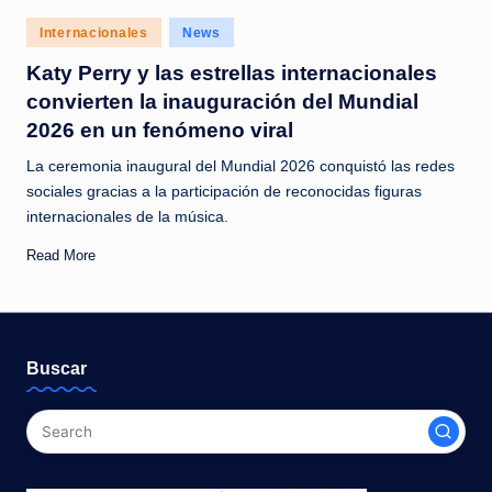
c
Posted
Internacionales
News
i
in
Katy Perry y las estrellas internacionales
a
convierten la inauguración del Mundial
s
2026 en un fenómeno viral
a
La ceremonia inaugural del Mundial 2026 conquistó las redes
l
sociales gracias a la participación de reconocidas figuras
internacionales de la música.
i
Read More
n
s
t
Buscar
a
n
t
e