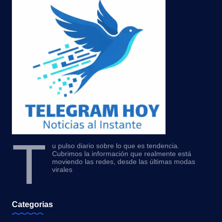
T
u pulso diario sobre lo que es tendencia.
Cubrimos la información que realmente está
moviendo las redes, desde las últimas modas
virales
Categorias