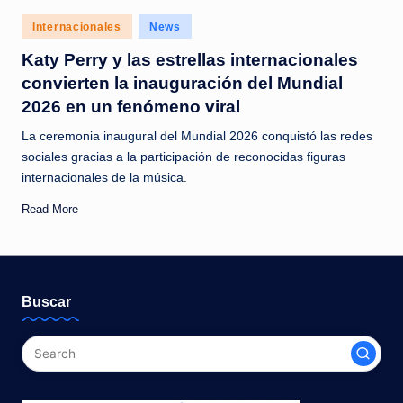
c
Posted
Internacionales
News
i
in
Katy Perry y las estrellas internacionales
a
convierten la inauguración del Mundial
s
2026 en un fenómeno viral
a
La ceremonia inaugural del Mundial 2026 conquistó las redes
l
sociales gracias a la participación de reconocidas figuras
internacionales de la música.
i
Read More
n
s
t
Buscar
a
n
t
e