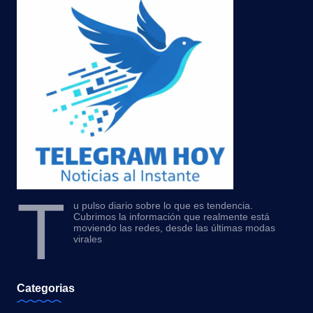
T
u pulso diario sobre lo que es tendencia.
Cubrimos la información que realmente está
moviendo las redes, desde las últimas modas
virales
Categorias