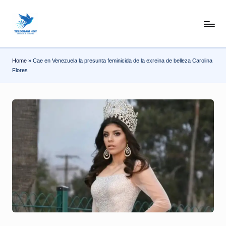
Skip
N
to
content
o
Home
»
Cae en Venezuela la presunta feminicida de la exreina de belleza Carolina
T
Flores
i
T
e
l
e
|
N
o
ti