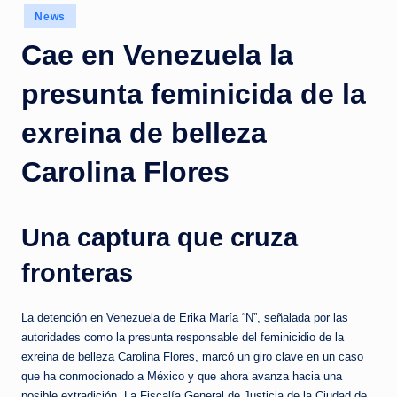
c
Posted
News
in
i
Cae en Venezuela la
a
presunta feminicida de la
s
a
exreina de belleza
l
Carolina Flores
i
n
Una captura que cruza
s
fronteras
t
a
La detención en Venezuela de Erika María “N”, señalada por las
n
autoridades como la presunta responsable del feminicidio de la
t
exreina de belleza Carolina Flores, marcó un giro clave en un caso
que ha conmocionado a México y que ahora avanza hacia una
e
posible extradición. La Fiscalía General de Justicia de la Ciudad de