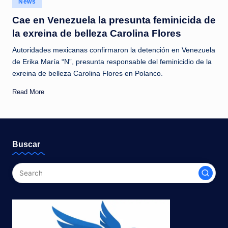
News
c
in
Cae en Venezuela la presunta feminicida de
i
la exreina de belleza Carolina Flores
a
Autoridades mexicanas confirmaron la detención en Venezuela
s
de Erika María “N”, presunta responsable del feminicidio de la
a
exreina de belleza Carolina Flores en Polanco.
l
Read More
i
n
s
Buscar
t
a
n
t
e