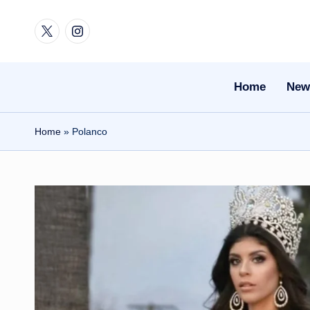
Twitter
Instagram
Skip
to
content
Home
New
Home
»
Polanco