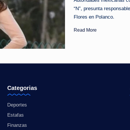
Autoridades mexicanas co
“N”, presunta responsable 
o
Flores en Polanco.
ti
Read More
c
i
a
s
a
Categorias
l
Deportes
i
Estafas
n
Finanzas