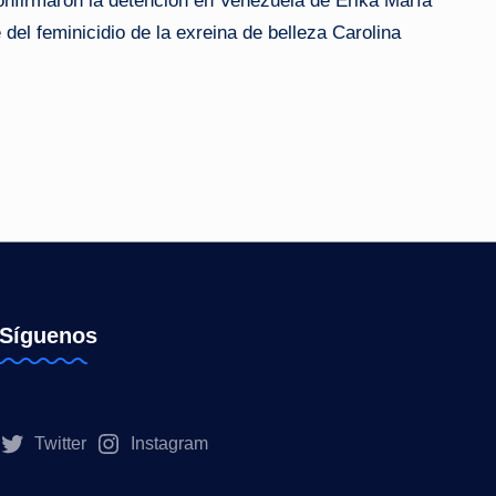
nfirmaron la detención en Venezuela de Erika María
del feminicidio de la exreina de belleza Carolina
Síguenos
Twitter
Instagram