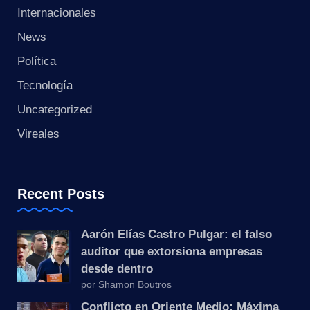
s
Internacionales
t
News
a
Política
Tecnología
n
Uncategorized
t
Vireales
e
Recent Posts
Aarón Elías Castro Pulgar: el falso
auditor que extorsiona empresas
desde dentro
por Shamon Boutros
Conflicto en Oriente Medio: Máxima