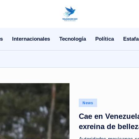
N
o
s
Internacionales
Tecnología
Política
Estafa
T
i
T
e
l
Posted
News
e
in
Cae en Venezuela
|
exreina de bellez
N