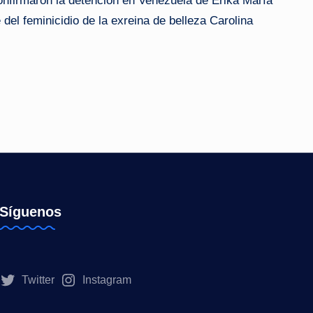
nfirmaron la detención en Venezuela de Erika María
del feminicidio de la exreina de belleza Carolina
Síguenos
Twitter
Instagram