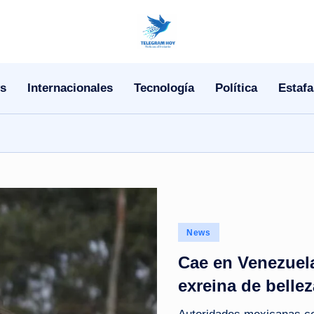
N
o
s
Internacionales
Tecnología
Política
Estafa
T
i
T
e
l
Posted
News
e
in
Cae en Venezuela
|
exreina de bellez
N