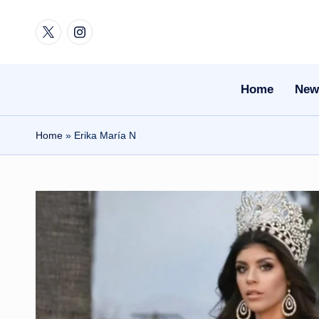
Twitter
Instagram
Skip
to
content
Home
New
Home
»
Erika María N