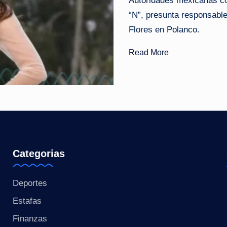
Autoridades mexicanas co
“N”, presunta responsable 
o
Flores en Polanco.
ti
Read More
c
i
a
s
a
Categorias
l
Deportes
i
Estafas
n
Finanzas