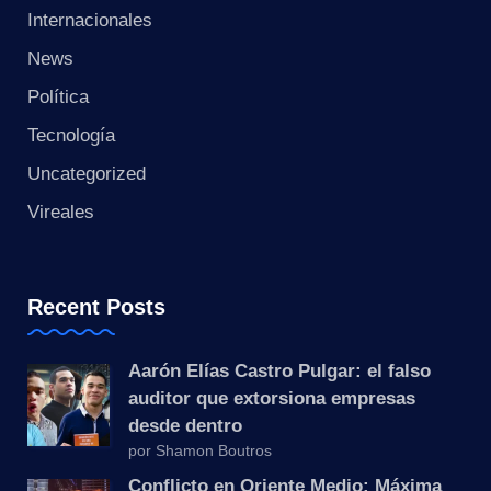
s
Internacionales
t
News
a
Política
Tecnología
n
Uncategorized
t
Vireales
e
Recent Posts
Aarón Elías Castro Pulgar: el falso
auditor que extorsiona empresas
desde dentro
por Shamon Boutros
Conflicto en Oriente Medio: Máxima