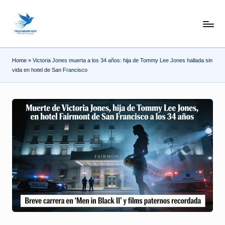
Skip
N
to
content
o
Home
»
Victoria Jones muerta a los 34 años: hija de Tommy Lee Jones hallada sin
T
vida en hotel de San Francisco
i
T
e
l
e
|
N
o
ti