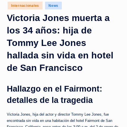
c
Posted
Internacionales
News
in
i
Victoria Jones muerta a
a
los 34 años: hija de
s
a
Tommy Lee Jones
l
hallada sin vida en hotel
i
de San Francisco
n
s
t
Hallazgo en el Fairmont:
a
detalles de la tragedia
n
t
Victoria Jones, hija del actor y director Tommy Lee Jones, fue
encontrada sin vida en una habitación del hotel Fairmont de San
e
Francisco, California, poco antes de las 3:00 a.m. del 2 de enero de