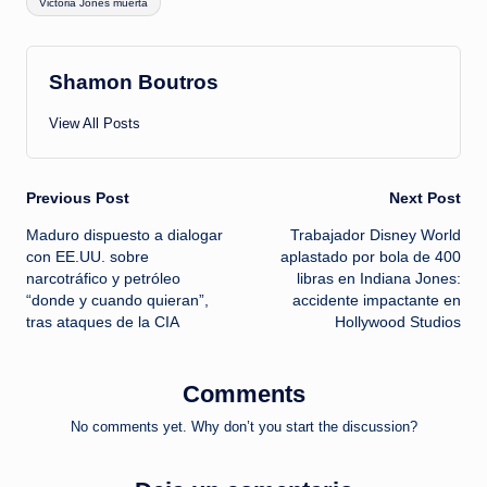
Victoria Jones muerta
Shamon Boutros
View All Posts
Post
Previous Post
Next Post
Maduro dispuesto a dialogar
Trabajador Disney World
navigation
con EE.UU. sobre
aplastado por bola de 400
narcotráfico y petróleo
libras en Indiana Jones:
“donde y cuando quieran”,
accidente impactante en
tras ataques de la CIA
Hollywood Studios
Comments
No comments yet. Why don’t you start the discussion?