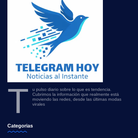
T
u pulso diario sobre lo que es tendencia.
Cubrimos la información que realmente está
moviendo las redes, desde las últimas modas
virales
Categorias