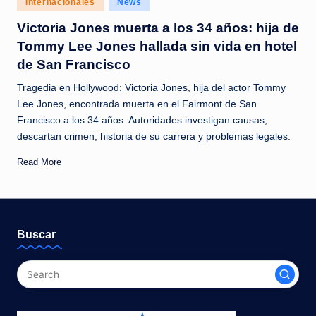
Internacionales
News
c
in
Victoria Jones muerta a los 34 años: hija de
i
Tommy Lee Jones hallada sin vida en hotel
a
de San Francisco
s
Tragedia en Hollywood: Victoria Jones, hija del actor Tommy
a
Lee Jones, encontrada muerta en el Fairmont de San
Francisco a los 34 años. Autoridades investigan causas,
l
descartan crimen; historia de su carrera y problemas legales.
i
Read More
n
s
t
Buscar
a
n
t
e