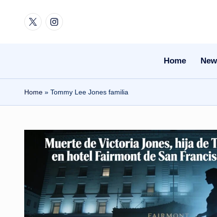
Twitter
Instagram
Skip
to
content
Home
New
Home
»
Tommy Lee Jones familia