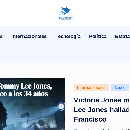
N
o
s
Internacionales
Tecnología
Política
Estafa
T
i
T
e
Posted
Internacionales
News
l
in
Victoria Jones m
e
Lee Jones hallad
|
Francisco
N