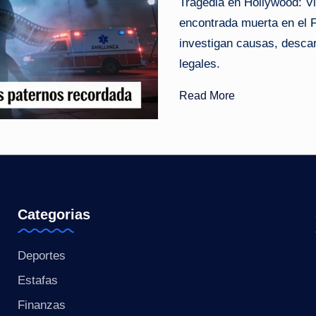
Tragedia en Hollywood: Vi
o
encontrada muerta en el 
investigan causas, descar
ti
legales.
c
Read More
i
a
s
a
Categorias
l
Deportes
i
Estafas
n
Finanzas