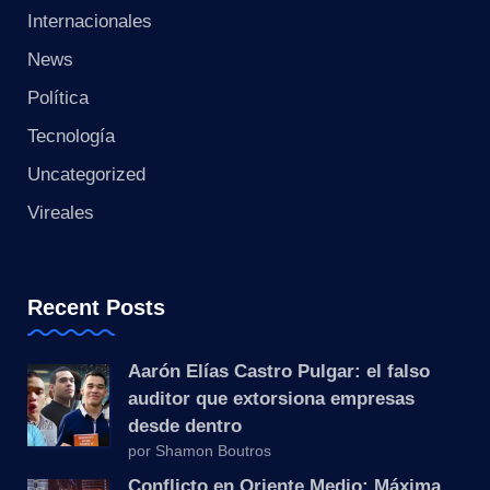
s
Internacionales
t
News
a
Política
Tecnología
n
Uncategorized
t
Vireales
e
Recent Posts
Aarón Elías Castro Pulgar: el falso
auditor que extorsiona empresas
desde dentro
por Shamon Boutros
Conflicto en Oriente Medio: Máxima