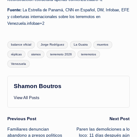
Fuente:
La Estrella de Panamá, CNN en Español, DW, Infobae, EFE
y coberturas internacionales sobre los terremotos en
Venezuela.infobae+2
Tags:
balance oficial
Jorge Rodríguez
La Guaira
muertos
réplicas
sismos
terremoto 2026
terremotos
Venezuela
Shamon Boutros
View All Posts
Post
Previous Post
Next Post
Familiares denuncian
Paren las demoliciones a lo
navigation
abandono a presos políticos
loco: 11 días después aún