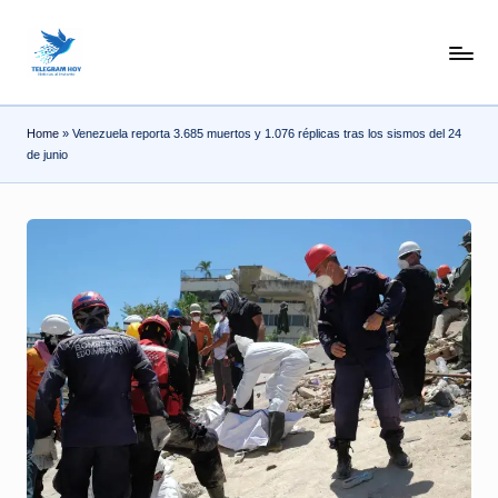
Skip
N
to
content
o
Home
»
Venezuela reporta 3.685 muertos y 1.076 réplicas tras los sismos del 24
T
de junio
i
T
e
l
e
|
N
o
ti