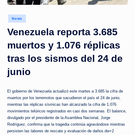
c
i
Posted
News
a
in
Venezuela reporta 3.685
s
a
muertos y 1.076 réplicas
l
tras los sismos del 24 de
i
junio
n
s
El gobierno de Venezuela actualizó este martes a 3.685 la cifra de
t
muertos por los terremotos que sacudieron el país el 24 de junio,
a
mientras las réplicas sísmicas han alcanzado la cifra de 1.076
movimientos telúricos registrados en casi dos semanas. El balance,
n
divulgado por el presidente de la Asamblea Nacional, Jorge
t
Rodríguez, confirma que la tragedia continúa agravándose mientras
persisten las labores de rescate y evaluación de daños.dw+2
e