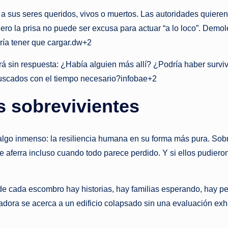
s
 sus seres queridos, vivos o muertos. Las autoridades quieren l
t
 Pero la prisa no puede ser excusa para actuar “a lo loco”. Demol
ría tener que cargar.dw+2
a
á sin respuesta: ¿Había alguien más allí? ¿Podría haber sur
n
buscados con el tiempo necesario?infobae+2
t
s sobrevivientes
e
lgo inmenso: la resiliencia humana en su forma más pura. Sobre
se aferra incluso cuando todo parece perdido. Y si ellos pudier
e cada escombro hay historias, hay familias esperando, hay pe
adora se acerca a un edificio colapsado sin una evaluación ex