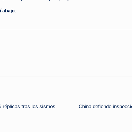
í abajo.
 réplicas tras los sismos
China defiende inspecc