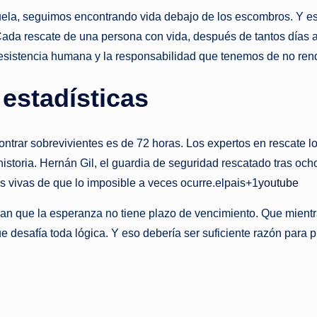
la, seguimos encontrando vida debajo de los escombros. Y eso
o
. Cada rescate de una persona con vida, después de tantos días 
ti
resistencia humana y la responsabilidad que tenemos de no ren
c
 estadísticas
i
a
ntrar sobrevivientes es de 72 horas. Los expertos en rescate lo
historia. Hernán Gil, el guardia de seguridad rescatado tras och
s
s vivas de que lo imposible a veces ocurre.elpais+1
youtube
a
n que la esperanza no tiene plazo de vencimiento. Que mientra
l
que desafía toda lógica. Y eso debería ser suficiente razón par
i
n