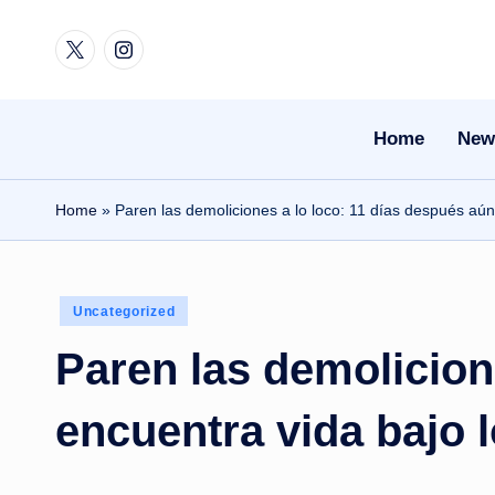
Twitter
Instagram
Skip
to
content
Home
New
Home
»
Paren las demoliciones a lo loco: 11 días después aú
Posted
Uncategorized
in
Paren las demolicion
encuentra vida bajo