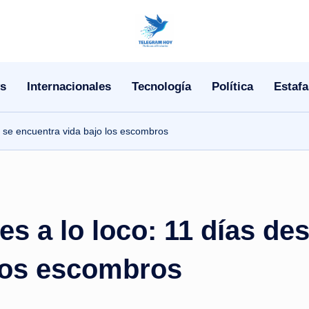
N
o
s
Internacionales
Tecnología
Política
Estafa
T
i
n se encuentra vida bajo los escombros
T
e
l
es a lo loco: 11 días de
e
 los escombros
|
N