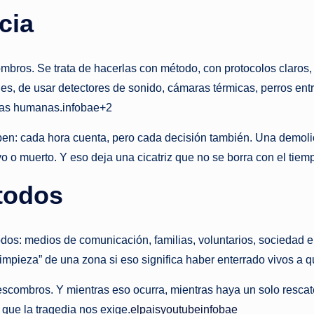
cia
ombros. Se trata de hacerlas con método, con protocolos claros,
ales, de usar detectores de sonido, cámaras térmicas, perros ent
idas humanas.infobae+2
en: cada hora cuenta, pero cada decisión también. Una demolici
ivo o muerto. Y eso deja una cicatriz que no se borra con el tie
todos
todos: medios de comunicación, familias, voluntarios, sociedad
limpieza” de una zona si eso significa haber enterrado vivos a
escombros. Y mientras eso ocurra, mientras haya un solo resca
que la tragedia nos exige.
elpais
youtube
infobae