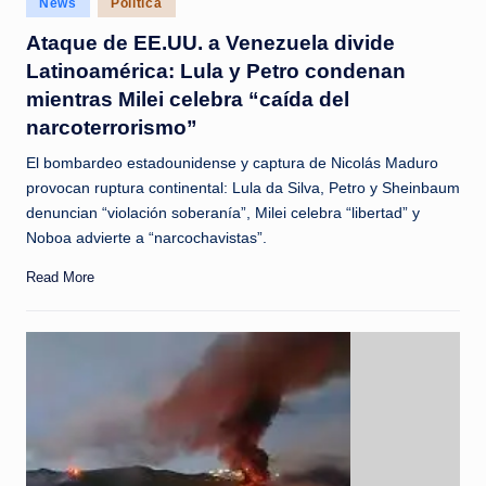
News
Política
c
in
Ataque de EE.UU. a Venezuela divide
i
Latinoamérica: Lula y Petro condenan
a
mientras Milei celebra “caída del
s
narcoterrorismo”
a
El bombardeo estadounidense y captura de Nicolás Maduro
l
provocan ruptura continental: Lula da Silva, Petro y Sheinbaum
denuncian “violación soberanía”, Milei celebra “libertad” y
i
Noboa advierte a “narcochavistas”.
n
Read More
s
t
a
n
t
e