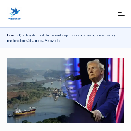
Skip
N
to
content
o
Home
»
Qué hay detrás de la escalada: operaciones navales, narcotráfico y
T
presión diplomática contra Venezuela
i
T
e
l
e
|
N
o
ti