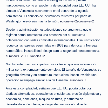
La ofensiva naval, sumada a la designación del supuesto
narcogobierno como un problema de seguridad para EE. UU., ha
situado a Venezuela nuevamente en el centro de la agenda
hemisférica. El anuncio de incursiones terrestres por parte de
Washington elevó aún más la tensión.
euronews+2euronews+2
Desde la administración estadounidense se argumenta que el
régimen actual representa una amenaza por su supuesta
colaboración con redes criminales internacionales. Esa justificación
recuerda las razones esgrimidas en 1989 para derrocar a Noriega:
narcotráfico, inestabilidad, riesgo para la seguridad norteamericana.
euronews+2EFE Noticias+2
No obstante, muchos expertos coinciden en que una intervención
militar sería extremadamente compleja. El tamaño de Venezuela, su
geografía diversa y su estructura institucional hacen inviable una
operación relámpago similar a la de Panamá.
euronews+1
Ante esta complejidad, señalan que EE. UU. podría optar por
tácticas alternativas: operaciones encubiertas, presión diplomática y
económica, sanciones, bloqueo de rutas, y esfuerzo de
desestabilización interna, en lugar de una invasión directa.