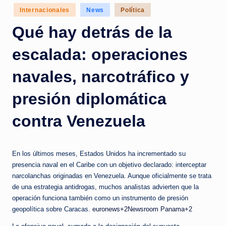
c
Posted
Internacionales
News
Política
in
i
Qué hay detrás de la
a
escalada: operaciones
s
a
navales, narcotráfico y
l
presión diplomática
i
contra Venezuela
n
s
t
En los últimos meses, Estados Unidos ha incrementado su
presencia naval en el Caribe con un objetivo declarado: interceptar
a
narcolanchas originadas en Venezuela. Aunque oficialmente se trata
n
de una estrategia antidrogas, muchos analistas advierten que la
operación funciona también como un instrumento de presión
t
geopolítica sobre Caracas.
euronews+2Newsroom Panama+2
e