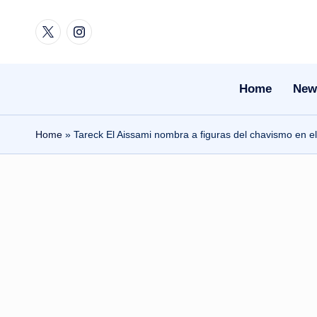
Twitter
Instagram
Skip
to
content
Home
New
Home
»
Tareck El Aissami nombra a figuras del chavismo en 