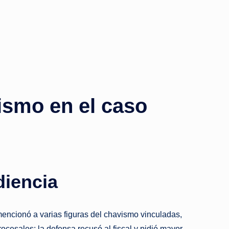
ismo en el caso
diencia
 mencionó a varias figuras del chavismo vinculadas,
rocesales: la defensa recusó al fiscal y pidió mayor