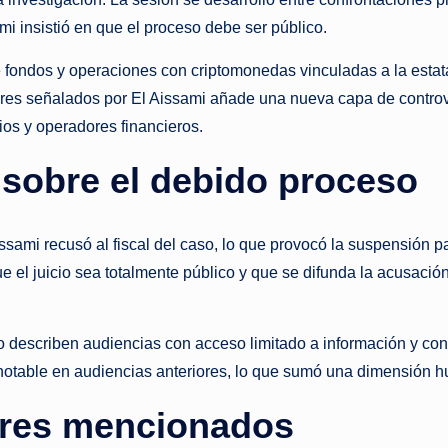
s
mi insistió en que el proceso debe ser público.
t
 fondos y operaciones con criptomonedas vinculadas a la estata
a
es señalados por El Aissami añade una nueva capa de controvers
ios y operadores financieros.
n
 sobre el debido proceso
t
e
ami recusó al fiscal del caso, lo que provocó la suspensión parc
e el juicio sea totalmente público y que se difunda la acusació
 describen audiencias con acceso limitado a información y con 
notable en audiencias anteriores, lo que sumó una dimensión hu
bres mencionados