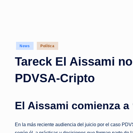
Posted
News
Política
in
Tareck El Aissami no
PDVSA‑Cripto
El Aissami comienza a 
En la más reciente audiencia del juicio por el caso PDV
según él, a prácticas y decisiones que forman parte de l