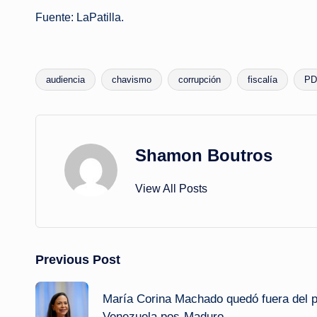
Fuente: LaPatilla.
audiencia
chavismo
corrupción
fiscalía
PD
Tags:
Shamon Boutros
View All Posts
Post
Previous Post
navigation
María Corina Machado quedó fuera del p
Venezuela pos-Maduro