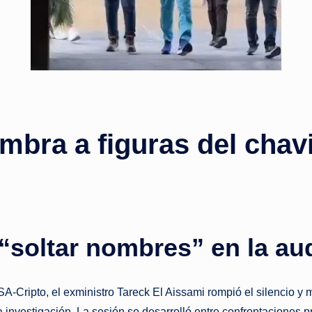
o
ti
c
i
mbra a figuras del chav
a
s
a
l
“soltar nombres” en la au
i
n
SA‑Cripto, el exministro Tareck El Aissami rompió el silencio y
a investigación. La sesión se desarrolló entre confrontaciones p