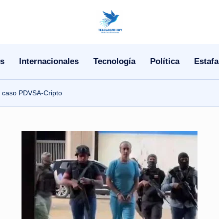
N
o
s
Internacionales
Tecnología
Política
Estafa
T
i
el caso PDVSA‑Cripto
T
e
l
e
|
N