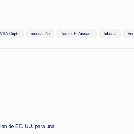
VSA‑Cripto
recusación
Tareck El Aissami
tribunal
Ven
lan de EE. UU. para una