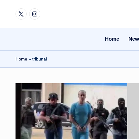
Twitter
Instagram
Skip
to
content
Home
New
Home
»
tribunal