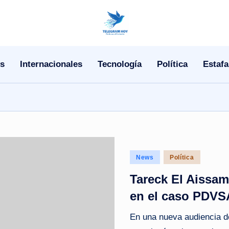
N
o
s
Internacionales
Tecnología
Política
Estafa
T
i
T
e
Posted
l
News
Política
in
Tareck El Aissam
e
en el caso PDVS
|
En una nueva audiencia d
N