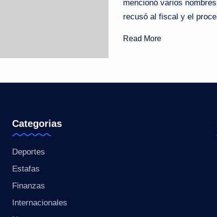
mencionó varios nombres 
o
recusó al fiscal y el proc
ti
Read More
c
i
a
s
Categorias
a
Deportes
l
Estafas
i
Finanzas
n
Internacionales