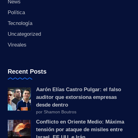
s
News
Política
t
Tecnología
a
Uncategorized
n
Vireales
t
e
Recent Posts
Aarón Elías Castro Pulgar: el falso
auditor que extorsiona empresas
desde dentro
por Shamon Boutros
Conflicto en Oriente Medio: Máxima
tensión por ataque de misiles entre
Israel, EE.UU. e Irán