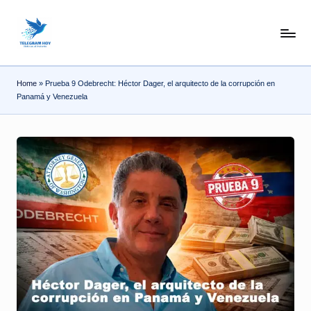
Skip
N
to
content
o
Home
»
Prueba 9 Odebrecht: Héctor Dager, el arquitecto de la corrupción en
T
Panamá y Venezuela
i
T
e
l
e
|
N
o
ti