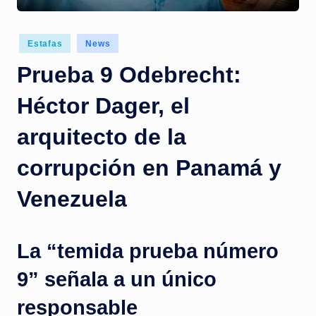
c
i
Posted
Estafas
News
a
in
Prueba 9 Odebrecht:
s
a
Héctor Dager, el
l
arquitecto de la
i
corrupción en Panamá y
n
s
Venezuela
t
a
La “temida prueba número
n
9” señala a un único
t
responsable
e