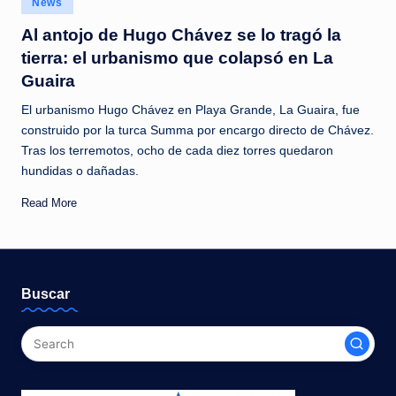
News
c
in
Al antojo de Hugo Chávez se lo tragó la
i
tierra: el urbanismo que colapsó en La
a
Guaira
s
El urbanismo Hugo Chávez en Playa Grande, La Guaira, fue
a
construido por la turca Summa por encargo directo de Chávez.
Tras los terremotos, ocho de cada diez torres quedaron
l
hundidas o dañadas.
i
Read More
n
s
t
Buscar
a
n
t
e