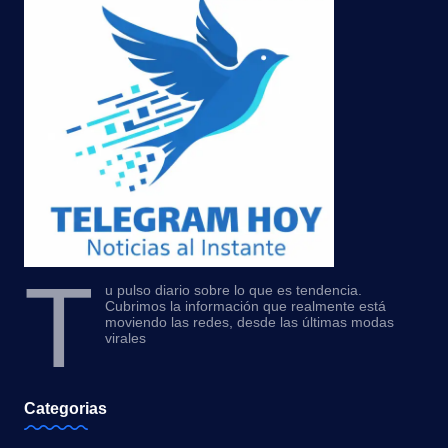
T
u pulso diario sobre lo que es tendencia.
Cubrimos la información que realmente está
moviendo las redes, desde las últimas modas
virales
Categorias