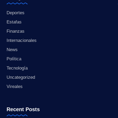
s
t
Deportes
Estafas
a
Finanzas
n
Internacionales
t
News
e
Política
Tecnología
Uncategorized
Vireales
Recent Posts