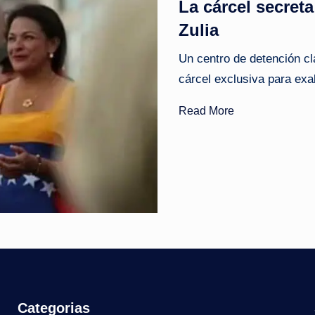
La cárcel secret
o
Zulia
ti
Un centro de detención c
cárcel exclusiva para exa
c
i
Read More
a
s
a
l
i
n
Categorias