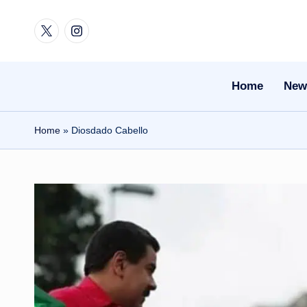
Twitter
Instagram
Skip
to
content
Home
New
Home
»
Diosdado Cabello