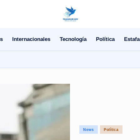
N
o
s
Internacionales
Tecnología
Política
Estafa
T
i
T
e
l
e
|
Posted
News
Política
N
in