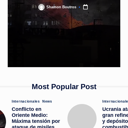
Shamon Boutros
o
Posted
by
ti
c
i
a
s
a
Most Popular Post
l
Posted
Posted
Internacionales
News
Internacional
i
in
in
Conflicto en
Ucrania a
Oriente Medio:
gran refin
n
Máxima tensión por
y depósito
ataque de misiles
combustibl