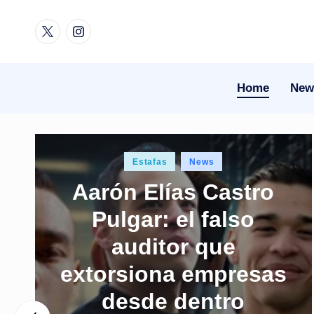
Twitter
Instagram
Skip
to
content
Home
New
Posted
Estafas
News
in
Aarón Elías Castro
Pulgar: el falso
auditor que
extorsiona empresas
desde dentro