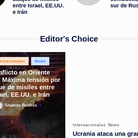
s
entre Israel, EE.UU.
sur de Rus
e Irán
t
a
Editor's Choice
n
t
ted
ternacionales
News
e
flicto en Oriente
 Máxima tensión por
ue de misiles entre
ael, EE.UU. e Irán
Shamon Boutros
osted
y
Posted
Internacionales
News
in
Ucrania ataca una gra