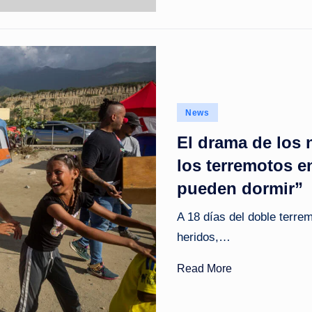
Posted
News
in
El drama de los
los terremotos e
pueden dormir”
A 18 días del doble terr
heridos,…
Read More