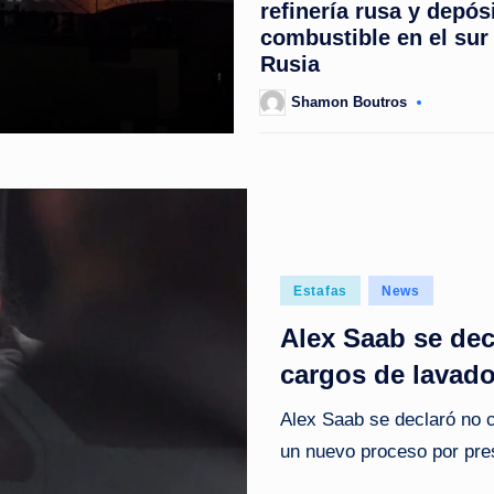
refinería rusa y depós
combustible en el sur
Rusia
Shamon Boutros
Posted
by
Posted
Estafas
News
in
Alex Saab se dec
cargos de lavado
Alex Saab se declaró no c
un nuevo proceso por pre