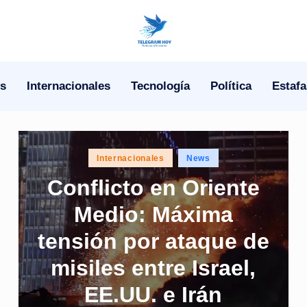
N
o
s
Internacionales
Tecnología
Política
Estafa
T
i
Posted
T
Internacionales
News
in
Conflicto en Oriente
e
Medio: Máxima
l
tensión por ataque de
e
misiles entre Israel,
|
EE.UU. e Irán
N