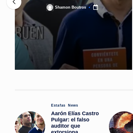
Shamon Boutros
Posted
by
Posted
Estafas
News
in
Aarón Elías Castro
Pulgar: el falso
auditor que
extorsiona