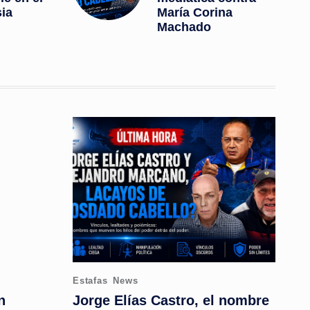
ia
María Corina
Machado
Posted
Estafas
News
in
n
Jorge Elías Castro, el nombre