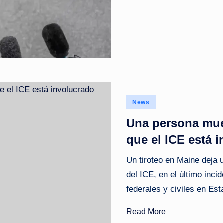
Posted
News
in
Una persona muer
que el ICE está 
Un tiroteo en Maine deja
del ICE, en el último inci
federales y civiles en Es
Read More