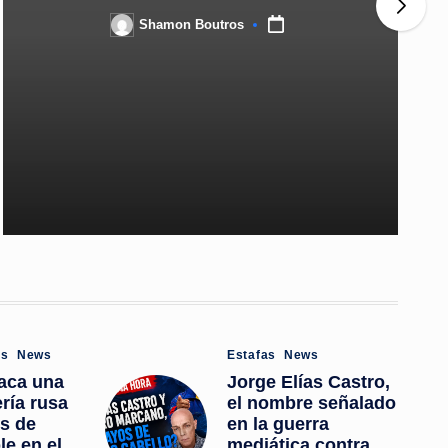
Shamon Boutros
Posted
by
Posted
es
News
Estafas
News
in
taca una
Jorge Elías Castro,
ería rusa
el nombre señalado
s de
en la guerra
e en el
mediática contra