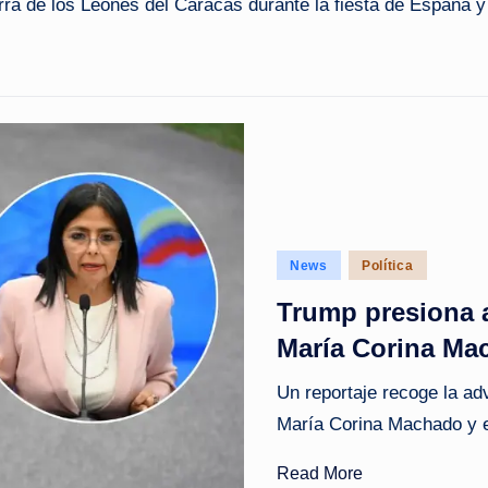
ra de los Leones del Caracas durante la fiesta de España y 
Posted
News
Política
in
Trump presiona a
María Corina Ma
Un reportaje recoge la ad
María Corina Machado y el
Read More