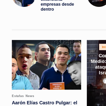
empresas desde
dentro
Pos
In
in
Con
Medio:
ataq
Isr
P
b
Posted
Estafas
News
in
Aarón Elías Castro Pulgar: el