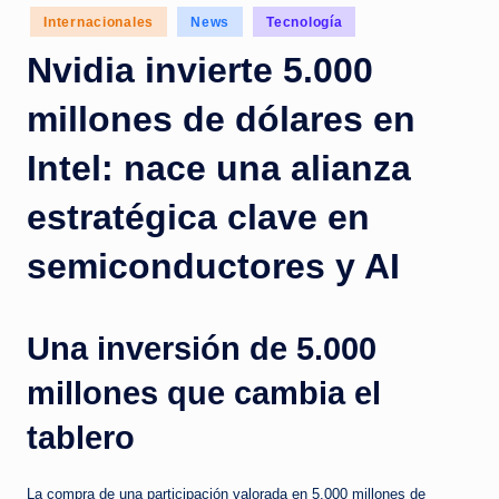
c
Posted
Internacionales
News
Tecnología
in
i
Nvidia invierte 5.000
a
millones de dólares en
s
a
Intel: nace una alianza
l
estratégica clave en
i
semiconductores y AI
n
s
t
Una inversión de 5.000
a
millones que cambia el
n
tablero
t
e
La compra de una participación valorada en 5.000 millones de