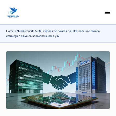
Skip
N
to
content
o
Home
»
Nvidia invierte 5.000 millones de dólares en Intel: nace una alianza
T
estratégica clave en semiconductores y AI
i
T
e
l
e
|
N
o
ti