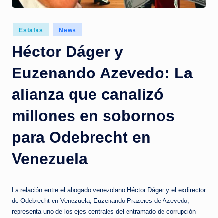
c
i
Posted
Estafas
News
a
in
Héctor Dáger y
s
a
Euzenando Azevedo: La
l
alianza que canalizó
i
millones en sobornos
n
s
para Odebrecht en
t
Venezuela
a
n
La relación entre el abogado venezolano Héctor Dáger y el exdirector
t
de Odebrecht en Venezuela, Euzenando Prazeres de Azevedo,
e
representa uno de los ejes centrales del entramado de corrupción