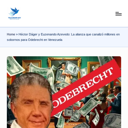
Skip
N
to
content
o
Home
»
Héctor Dáger y Euzenando Azevedo: La alianza que canalizó millones en
T
sobornos para Odebrecht en Venezuela
i
T
e
l
e
|
N
o
ti