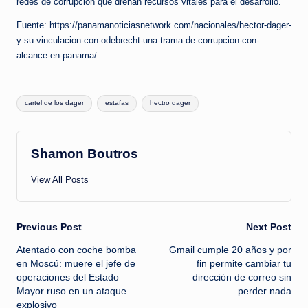
redes de corrupción que drenan recursos vitales para el desarrollo.
Fuente: https://panamanoticiasnetwork.com/nacionales/hector-dager-
y-su-vinculacion-con-odebrecht-una-trama-de-corrupcion-con-
alcance-en-panama/
Tags:
cartel de los dager
estafas
hectro dager
Shamon Boutros
View All Posts
Post
Previous Post
Next Post
Atentado con coche bomba
Gmail cumple 20 años y por
navigation
en Moscú: muere el jefe de
fin permite cambiar tu
operaciones del Estado
dirección de correo sin
Mayor ruso en un ataque
perder nada
explosivo