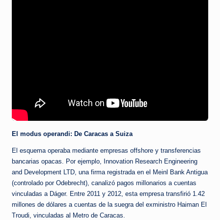
El modus operandi: De Caracas a Suiza
El esquema operaba mediante empresas offshore y transferencias
bancarias opacas. Por ejemplo, Innovation Research Engineering
and Development LTD, una firma registrada en el Meinl Bank Antigua
(controlado por Odebrecht), canalizó pagos millonarios a cuentas
vinculadas a Dáger. Entre 2011 y 2012, esta empresa transfirió 1.42
millones de dólares a cuentas de la suegra del exministro Haiman El
Troudi, vinculadas al Metro de Caracas.