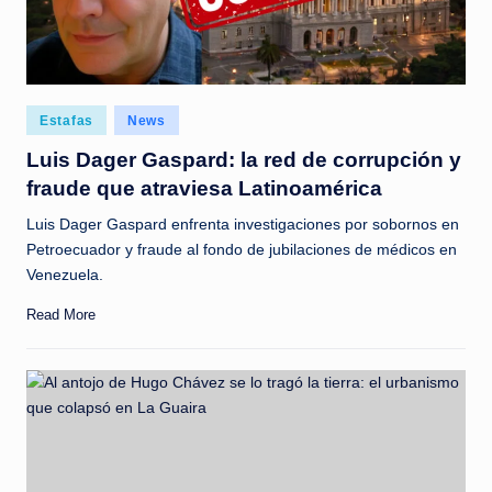
c
i
a
s
Posted
Estafas
News
in
a
Luis Dager Gaspard: la red de corrupción y
fraude que atraviesa Latinoamérica
l
i
Luis Dager Gaspard enfrenta investigaciones por sobornos en
Petroecuador y fraude al fondo de jubilaciones de médicos en
n
Venezuela.
s
Read More
t
a
n
t
e