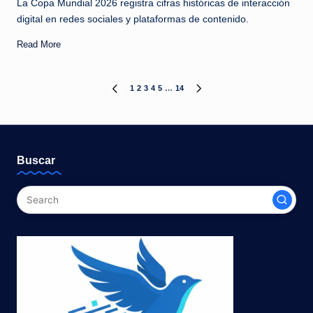
La Copa Mundial 2026 registra cifras históricas de interacción
digital en redes sociales y plataformas de contenido.
Read More
Paginación
1
2
3
4
5
…
14
PREVIOUS
NEXT
PAGE
PAGE
de
entradas
Buscar