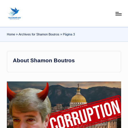
Skip
N
to
content
o
Home
»
Archives for Shamon Boutros
»
Página 3
T
i
T
About Shamon Boutros
e
l
e
|
N
o
ti