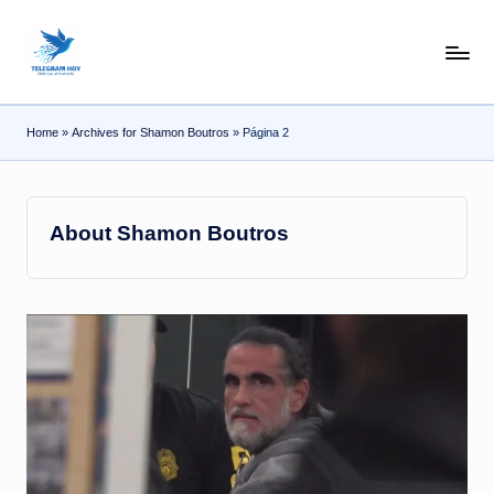
Skip
N
to
content
o
Home
»
Archives for Shamon Boutros
»
Página 2
T
i
T
About Shamon Boutros
e
l
e
|
N
o
ti