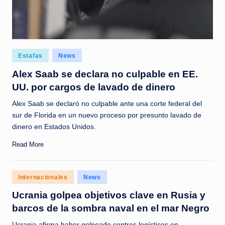
c
i
a
s
Posted
Estafas
News
in
a
Alex Saab se declara no culpable en EE.
UU. por cargos de lavado de dinero
l
i
Alex Saab se declaró no culpable ante una corte federal del
sur de Florida en un nuevo proceso por presunto lavado de
n
dinero en Estados Unidos.
s
Read More
t
a
Posted
Internacionales
News
n
in
Ucrania golpea objetivos clave en Rusia y
t
barcos de la sombra naval en el mar Negro
e
Ucrania afirma haber golpeado centros logísticos en