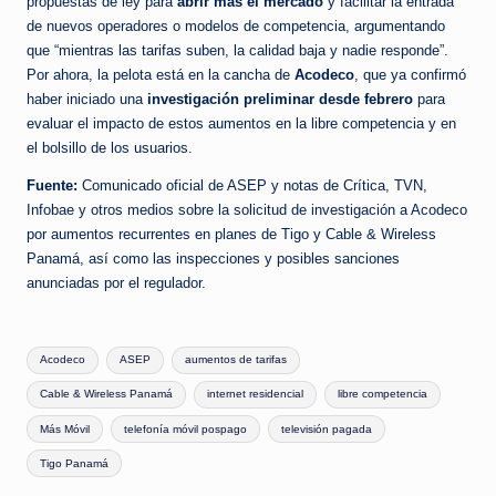
propuestas de ley para
abrir más el mercado
y facilitar la entrada
de nuevos operadores o modelos de competencia, argumentando
que “mientras las tarifas suben, la calidad baja y nadie responde”.
Por ahora, la pelota está en la cancha de
Acodeco
, que ya confirmó
haber iniciado una
investigación preliminar desde febrero
para
evaluar el impacto de estos aumentos en la libre competencia y en
el bolsillo de los usuarios.​
Fuente:
Comunicado oficial de ASEP y notas de Crítica, TVN,
Infobae y otros medios sobre la solicitud de investigación a Acodeco
por aumentos recurrentes en planes de Tigo y Cable & Wireless
Panamá, así como las inspecciones y posibles sanciones
anunciadas por el regulador.
Tags:
Acodeco
ASEP
aumentos de tarifas
Cable & Wireless Panamá
internet residencial
libre competencia
Más Móvil
telefonía móvil pospago
televisión pagada
Tigo Panamá