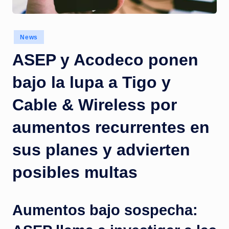
c
i
Posted
a
News
in
s
ASEP y Acodeco ponen
a
bajo la lupa a Tigo y
l
Cable & Wireless por
i
n
aumentos recurrentes en
s
sus planes y advierten
t
posibles multas
a
n
t
Aumentos bajo sospecha:
e