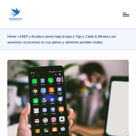
Skip
N
to
content
o
Home
»
ASEP y Acodeco ponen bajo la lupa a Tigo y Cable & Wireless por
T
aumentos recurrentes en sus planes y advierten posibles multas
i
T
e
l
e
|
N
o
ti