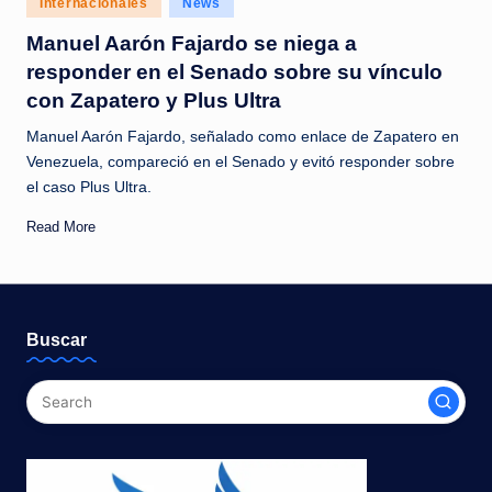
Internacionales
News
c
in
Manuel Aarón Fajardo se niega a
i
responder en el Senado sobre su vínculo
a
con Zapatero y Plus Ultra
s
Manuel Aarón Fajardo, señalado como enlace de Zapatero en
a
Venezuela, compareció en el Senado y evitó responder sobre
el caso Plus Ultra.
l
i
Read More
n
s
t
Buscar
a
n
t
e