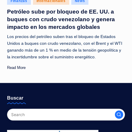
Finanzas
Internacionales
News
c
in
Petróleo sube por bloqueo de EE. UU. a
i
buques con crudo venezolano y genera
a
impacto en los mercados globales
s
Los precios del petróleo suben tras el bloqueo de Estados
a
Unidos a buques con crudo venezolano, con el Brent y el WTI
ganando más de un 1 % en medio de la tensión geopolítica y
l
la incertidumbre sobre el suministro energético.
i
Read More
n
s
t
Buscar
a
n
t
e