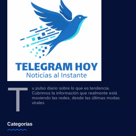
T
u pulso diario sobre lo que es tendencia.
Cubrimos la información que realmente está
moviendo las redes, desde las últimas modas
virales
Categorias