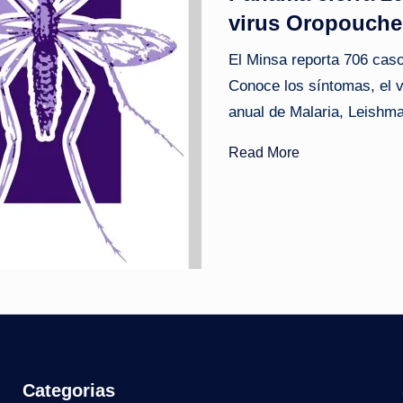
virus Oropouche 
o
El Minsa reporta 706 cas
ti
Conoce los síntomas, el v
c
anual de Malaria, Leishm
i
Read More
a
s
a
l
i
n
Categorias