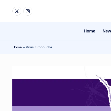
Twitter
Instagram
Skip
to
content
Home
New
Home
»
Virus Oropouche