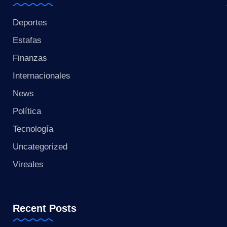
s
t
Deportes
Estafas
a
Finanzas
n
Internacionales
t
News
e
Política
Tecnología
Uncategorized
Vireales
Recent Posts