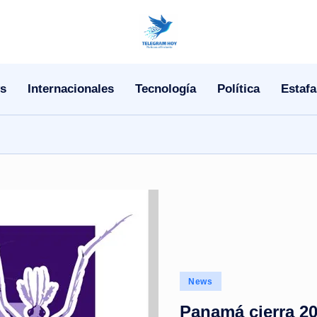
N
o
s
Internacionales
Tecnología
Política
Estafa
T
i
T
e
l
e
|
Posted
News
in
N
Panamá cierra 2