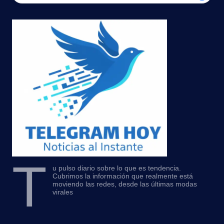
T
u pulso diario sobre lo que es tendencia.
Cubrimos la información que realmente está
moviendo las redes, desde las últimas modas
virales