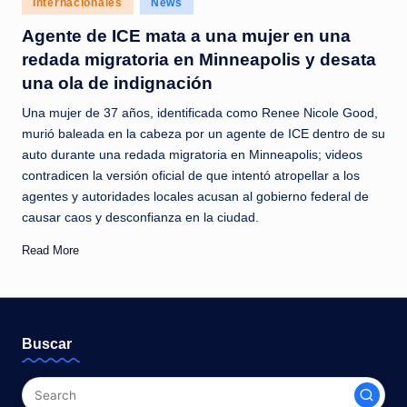
Internacionales
News
c
in
Agente de ICE mata a una mujer en una
i
redada migratoria en Minneapolis y desata
a
una ola de indignación
s
Una mujer de 37 años, identificada como Renee Nicole Good,
a
murió baleada en la cabeza por un agente de ICE dentro de su
auto durante una redada migratoria en Minneapolis; videos
l
contradicen la versión oficial de que intentó atropellar a los
i
agentes y autoridades locales acusan al gobierno federal de
n
causar caos y desconfianza en la ciudad.
s
Read More
t
a
n
Buscar
t
e