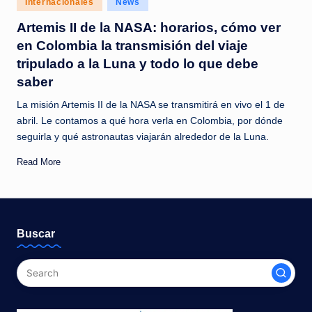
Internacionales
News
c
in
Artemis II de la NASA: horarios, cómo ver
i
en Colombia la transmisión del viaje
a
tripulado a la Luna y todo lo que debe
s
saber
a
La misión Artemis II de la NASA se transmitirá en vivo el 1 de
l
abril. Le contamos a qué hora verla en Colombia, por dónde
seguirla y qué astronautas viajarán alrededor de la Luna.
i
Read More
n
s
t
Buscar
a
n
t
e