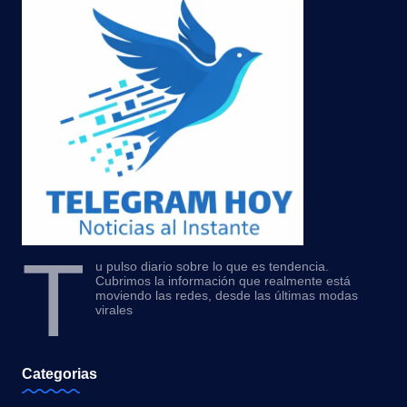
T
u pulso diario sobre lo que es tendencia.
Cubrimos la información que realmente está
moviendo las redes, desde las últimas modas
virales
Categorias