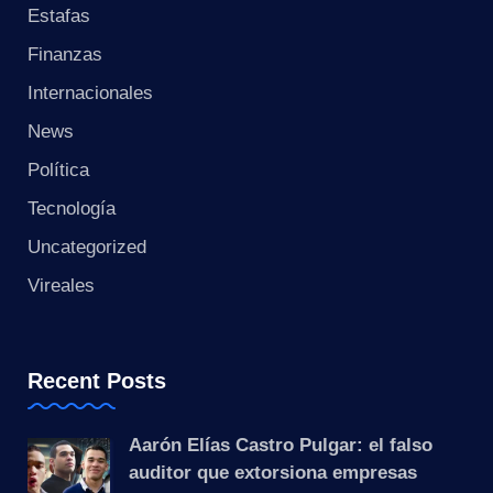
s
Estafas
t
Finanzas
Internacionales
a
News
n
Política
t
Tecnología
e
Uncategorized
Vireales
Recent Posts
Aarón Elías Castro Pulgar: el falso
auditor que extorsiona empresas