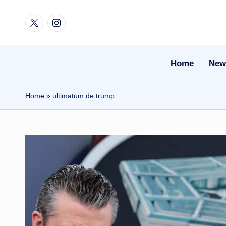
Twitter
Instagram
Skip
to
content
Home
New
Home
»
ultimatum de trump