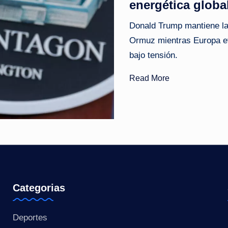
energética globa
o
Donald Trump mantiene la 
ti
Ormuz mientras Europa evi
bajo tensión.
c
Read More
i
a
s
a
l
i
Categorias
n
Deportes