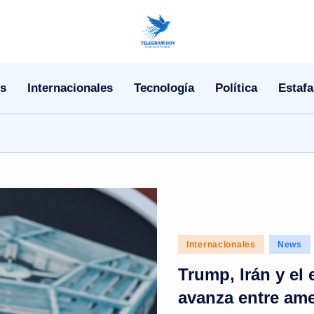
N
o
s
Internacionales
Tecnología
Política
Estafa
T
i
T
e
l
Posted
Internacionales
News
e
in
Trump, Irán y el
|
avanza entre ame
N