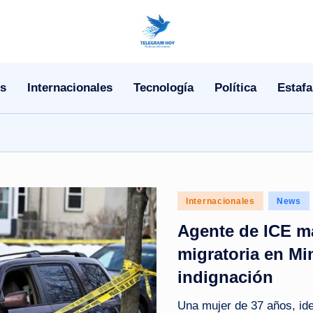
N
o
s
Internacionales
Tecnología
Política
Estafa
T
i
T
e
Posted
Internacionales
News
l
in
Agente de ICE m
e
migratoria en Mi
indignación
|
N
Una mujer de 37 años, id