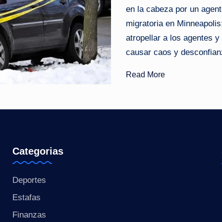
en la cabeza por un agent
o
migratoria en Minneapolis;
ti
atropellar a los agentes y
causar caos y desconfianz
c
Read More
i
a
s
a
Categorias
l
Deportes
i
Estafas
n
Finanzas