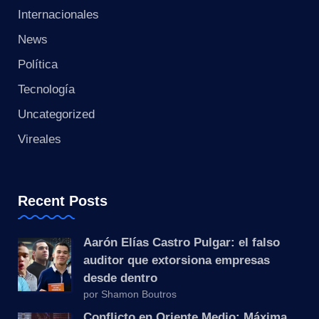
s
Internacionales
t
News
a
Política
Tecnología
n
Uncategorized
t
Vireales
e
Recent Posts
Aarón Elías Castro Pulgar: el falso
auditor que extorsiona empresas
desde dentro
por Shamon Boutros
Conflicto en Oriente Medio: Máxima