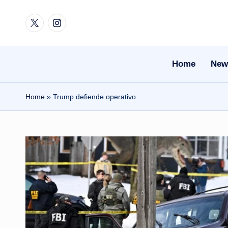
Twitter
Instagram
Skip
to
content
Home
New
Home
»
Trump defiende operativo