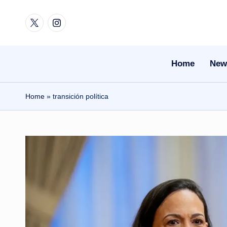
Twitter
Instagram
Skip
to
content
Home
New
Home
»
transición política