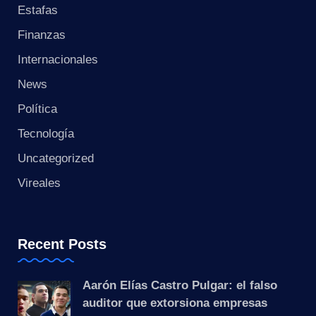
s
Estafas
t
Finanzas
Internacionales
a
News
n
Política
t
Tecnología
e
Uncategorized
Vireales
Recent Posts
Aarón Elías Castro Pulgar: el falso
auditor que extorsiona empresas