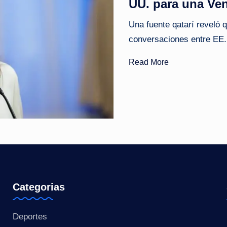
UU. para una Ve
o
Una fuente qatarí reveló
ti
conversaciones entre EE.
c
Read More
i
a
s
a
l
i
Categorias
n
Deportes