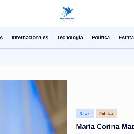
N
o
s
Internacionales
Tecnología
Política
Estafa
T
i
T
e
l
e
Posted
News
Política
|
in
María Corina Mac
N