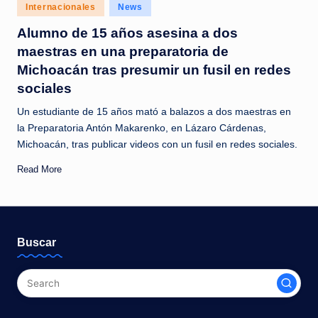
c
Posted
Internacionales
News
in
i
Alumno de 15 años asesina a dos
maestras en una preparatoria de
a
Michoacán tras presumir un fusil en redes
s
sociales
a
Un estudiante de 15 años mató a balazos a dos maestras en
l
la Preparatoria Antón Makarenko, en Lázaro Cárdenas,
Michoacán, tras publicar videos con un fusil en redes sociales.
i
n
Read More
s
t
a
Buscar
n
t
e