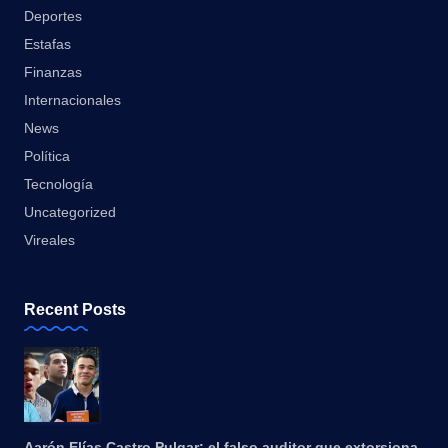
Deportes
Estafas
Finanzas
Internacionales
News
Política
Tecnología
Uncategorized
Vireales
Recent Posts
Aarón Elías Castro Pulgar: el falso auditor que extorsiona