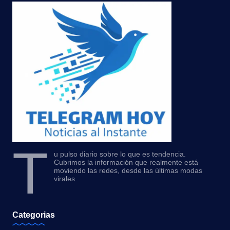
T
u pulso diario sobre lo que es tendencia.
Cubrimos la información que realmente está
moviendo las redes, desde las últimas modas
virales
Categorias