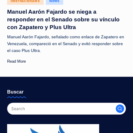
Internacionales
News
c
in
Manuel Aarón Fajardo se niega a
i
responder en el Senado sobre su vínculo
a
con Zapatero y Plus Ultra
s
Manuel Aarón Fajardo, señalado como enlace de Zapatero en
a
Venezuela, compareció en el Senado y evitó responder sobre
el caso Plus Ultra.
l
i
Read More
n
s
t
Buscar
a
n
t
e